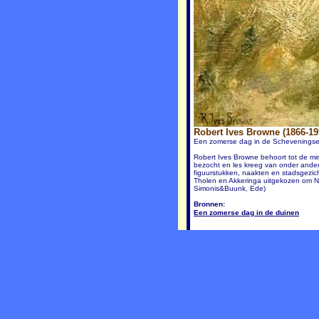
Robert Ives Browne (1866-19
Een zomerse dag in de Scheveningse 
Robert Ives Browne behoort tot de mi
bezocht en les kreeg van onder ander
figuurstukken, naakten en stadsgezich
Tholen en Akkeringa uitgekozen om Ne
Simonis&Buunk, Ede)
Bronnen:
Een zomerse dag in de duinen