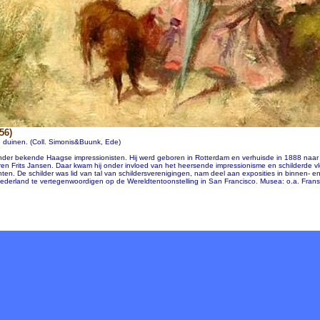
56)
duinen. (Coll. Simonis&Buunk, Ede)
nder bekende Haagse impressionisten. Hij werd geboren in Rotterdam en verhuisde in 1888 naa
en Frits Jansen. Daar kwam hij onder invloed van het heersende impressionisme en schilderde v
ten. De schilder was lid van tal van schildersverenigingen, nam deel aan exposities in binnen- 
derland te vertegenwoordigen op de Wereldtentoonstelling in San Francisco. Musea: o.a. Fran