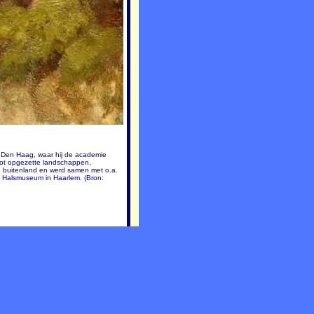
r Den Haag, waar hij de academie
lot opgezette landschappen,
en buitenland en werd samen met o.a.
s Halsmuseum in Haarlem. (Bron: