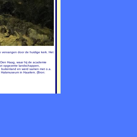
 vervangen door de huidige kerk. Het
r Den Haag, waar hij de academie
lot opgezette landschappen,
en buitenland en werd samen met o.a.
s Halsmuseum in Haarlem. (Bron: