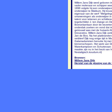
Willem Jans Dijk werd geboren 
vader molenaar en schipper was.
1896 volgde hij een onderwijzer
onderwijzer te Makkum. Hij trou
eigenaar van de werf "Welgeleg
omzwervingen als onderwijzer in
talent voor tekenen en schildere
tegelschilder J. ten Zwege en Di
Boetzelaerlaan door de bezetter 
onderdak zoeken en vond dat in
getrouwd was met de huisarts Al
Grovestins. Willem Jans Dijk ve
Jan de Bos. Na het platbranden 
verbleef Dijk nog enige tijd in Mol
Galamadammen benutte hij met h
binnenschepen. Het werk van Dijk
Waterkampioen en Schuttevaer. 
maakte zijn nu in het bezit van
Nostaligisch.koudum.nl)
Bronnen:
Willem Jans Dijk
H
erstel van de glooing van de