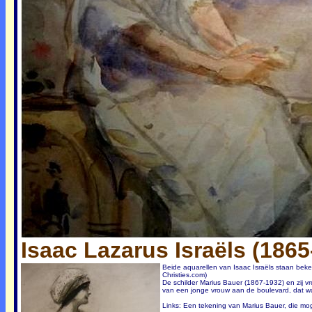
Isaac Lazarus Israëls (1865
Beide aquarellen van Isaac Israëls staan beken
Christies.com)
De schilder Marius Bauer (1867-1932) en zij 
van een jonge vrouw aan de boulevard, dat waar
Links: Een tekening van Marius Bauer, die moge