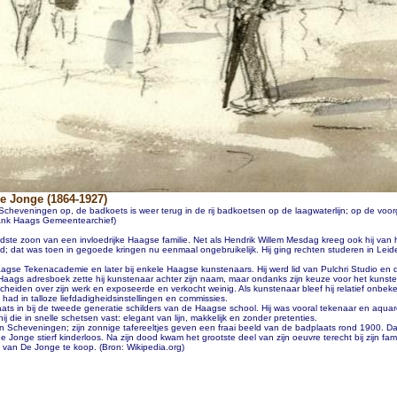
de Jonge (1864-1927)
Scheveningen op, de badkoets is weer terug in de rij badkoetsen op de laagwaterlijn; op de voor
bank Haags Gemeentearchief)
e zoon van een invloedrijke Haagse familie. Net als Hendrik Willem Mesdag kreeg ook hij van hu
nd; dat was toen in gegoede kringen nu eenmaal ongebruikelijk. Hij ging rechten studeren in Leide
e Haagse Tekenacademie en later bij enkele Haagse kunstenaars. Hij werd lid van Pulchri Studio e
et Haags adresboek zette hij kunstenaar achter zijn naam, maar ondanks zijn keuze voor het kun
heiden over zijn werk en exposeerde en verkocht weinig. Als kunstenaar bleef hij relatief onbeke
had in talloze liefdadigheidsinstellingen en commissies.
s in bij de tweede generatie schilders van de Haagse school. Hij was vooral tekenaar en aquarell
die in snelle schetsen vast: elegant van lijn, makkelijk en zonder pretenties.
in Scheveningen; zijn zonnige tafereeltjes geven een fraai beeld van de badplaats rond 1900. Daa
onge stierf kinderloos. Na zijn dood kwam het grootste deel van zijn oeuvre terecht bij zijn fam
 van De Jonge te koop. (Bron: Wikipedia.org)