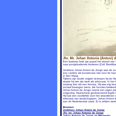
Jhr. Mr. Johan Antonie (Antoni) 
Een badman leidt zijn paard het strand van 
naar pootjebadende kinderen.(Coll. Beeld
Jonkheer Johan Antoni de Jonge was de oudst
een carrière als kunstenaar niet voor de ha
in Den Haag.
Tijdens zijn studie volgde hij lessen bij d
stopte hij met zijn werk als advocaat. In h
roeping dan als een beroep. Hij was erg besc
sociaal bewogen mens, die functies bekleed 
Johan Antoni de Jonge neemt een eigen plaat
omgeving. Haarscherp geobserveerd legde hij 
Hij had een voorliefde voor het strandleven 
tekenaar van landschappen. Johan Antoni de J
aan de Nederlandse staat. Er is zelden werk
Bronnen:
Jonkheer Johan Antoni de Jonge
Jhr. mr. Johan Antonie de Jonge
Johan Antonie de Jonge op Wikipedia