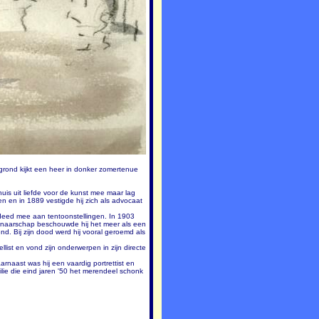
grond kijkt een heer in donker zomertenue
is uit liefde voor de kunst mee maar lag
n en in 1889 vestigde hij zich als advocaat
n deed mee aan tentoonstellingen. In 1903
stenaarschap beschouwde hij het meer als een
nd. Bij zijn dood werd hij vooral geroemd als
ist en vond zijn onderwerpen in zijn directe
rnaast was hij een vaardig portrettist en
ilie die eind jaren '50 het merendeel schonk